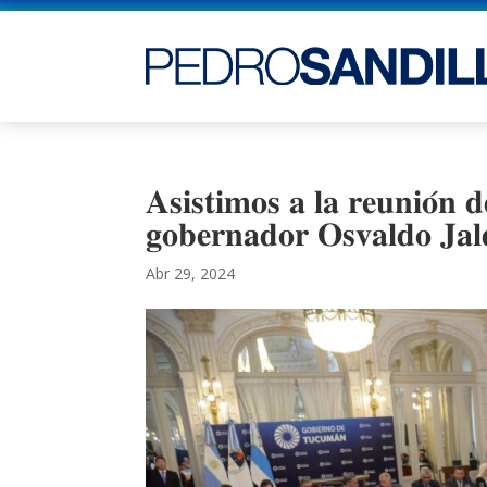
𝐀𝐬𝐢𝐬𝐭𝐢𝐦𝐨𝐬 𝐚 𝐥𝐚 𝐫𝐞𝐮𝐧𝐢𝐨́𝐧 
𝐠𝐨𝐛𝐞𝐫𝐧𝐚𝐝𝐨𝐫 𝐎𝐬𝐯𝐚𝐥𝐝𝐨 𝐉𝐚𝐥
Abr 29, 2024