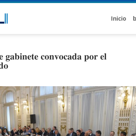
Inicio
b
𝐞 𝐠𝐚𝐛𝐢𝐧𝐞𝐭𝐞 𝐜𝐨𝐧𝐯𝐨𝐜𝐚𝐝𝐚 𝐩𝐨𝐫 𝐞𝐥
𝐝𝐨